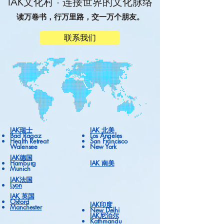
IAK文化村 · 连接世界的文化脉络
读万卷书，行万里路，交一万个朋友。
联系我们
IAK瑞士
IAK 北美
Bad Ragaz
Los Angeles
Health Retreat
San Francisco
Walensee
New York
IAK德国
Hamburg
IAK 南美
Munich
IAK法国
Lyon
IAK 英国
Oxford
IAK印度
Manchester
New Delhi
IAK尼泊尔
Kathmandu