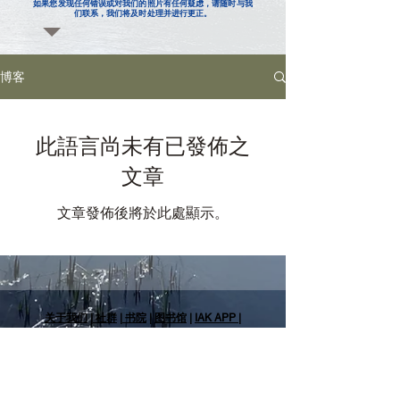
如果您发现任何错误或对我们的照片有任何疑虑，请随时与我
们联系，我们将及时处理并进行更正。
博客
此語言尚未有已發佈之
文章
文章發佈後將於此處顯示。
关于我们
|
社群
|
书院
|
图书馆
|
IAK APP
|
联系我们
| 常用问答 |
数据保护
|
​版权申明
关注我们（社交平台）