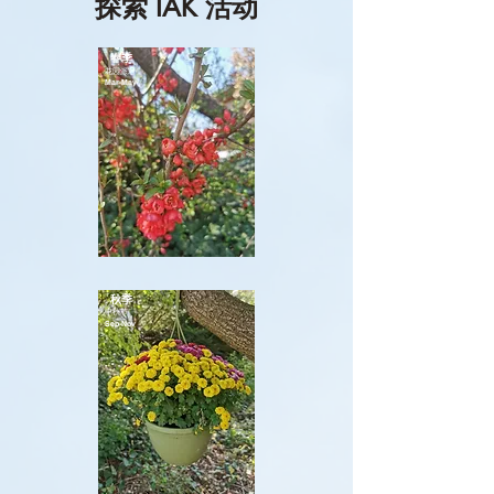
探索 IAK 活动
春季
花园派对
Mar-May
秋季
中秋节
Sep-Nov