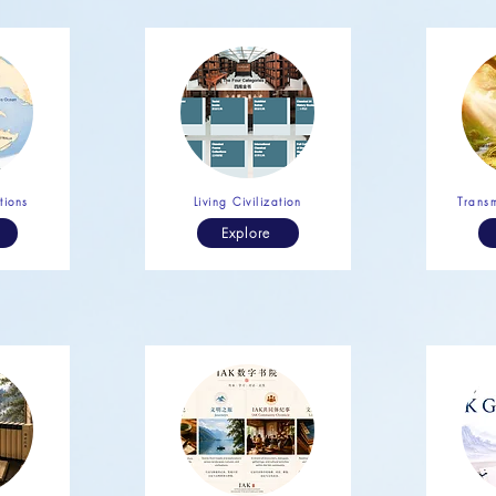
tions
Living Civilization
Transm
Explore