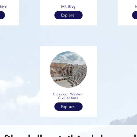
chive
IAK Blog
I
Explore
Classical Western
Civilizations
Explore