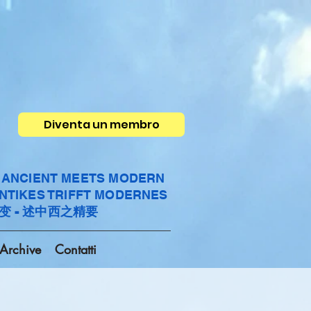
Diventa un membro
- ANCIENT MEETS MODERN
ANTIKES TRIFFT MODERNES
变 - 述中西之精要
Archive
Contatti