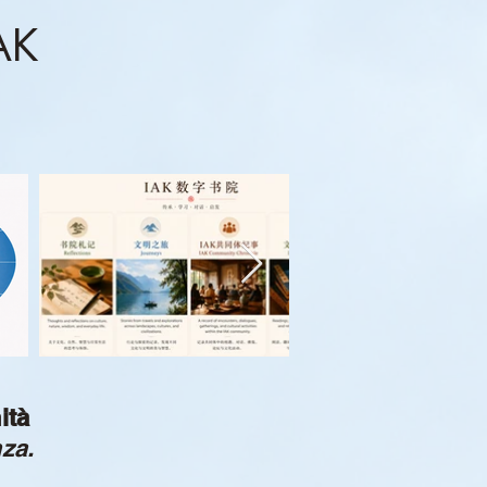
IAK
nità
za.