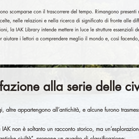
no scomparse con il trascorrere del tempo. Rimangono presenti n
celte, nelle relazioni e nella ricerca di significato di fronte alle dif
, la IAK Library intende mettere in luce le strutture essenziali de
r aiutare i lettori a comprendere meglio il mondo e, così facendo
fazione alla serie delle civ
i, altre appartengono all’antichità, e alcune furono trasmes
ca IAK non è soltanto un racconto storico, ma un’esplorazione 
tiche civiltà”, propone un quadro di classificazione: