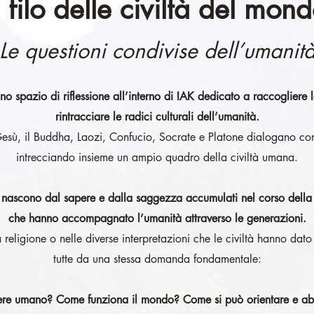
l filo delle civiltà del mon
Le questioni condivise dell’umanit
 uno spazio di riflessione all’interno di IAK dedicato a raccoglier
rintracciare le radici culturali dell’umanità.
sù, il Buddha, Laozi, Confucio, Socrate e Platone dialogano con t
intrecciando insieme un ampio quadro della civiltà umana.
ry nascono dal sapere e dalla saggezza accumulati nel corso dell
che hanno accompagnato l’umanità attraverso le generazioni.
la religione o nelle diverse interpretazioni che le civiltà hanno da
tutte da una stessa domanda fondamentale:
sere umano? Come funziona il mondo? Come si può orientare e abi