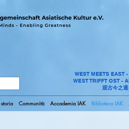
WEST MEETS EAST 
WEST TRIFFT OST - 
观古今之通
 storia
Communità
Accademia IAK
Biblioteca IAK