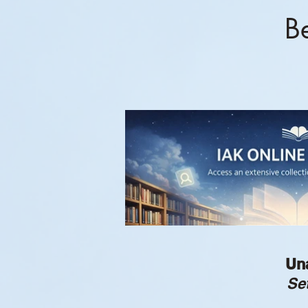
Be
Una
Se