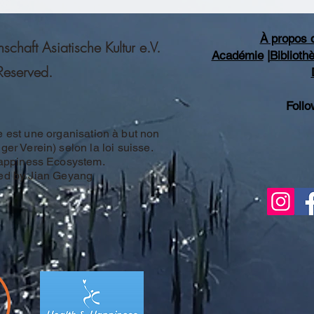
À propos 
haft Asiatische Kultur e.V.
Académie
|
Bibliot
 Reserved.
Follo
e est une organisation à but non
ger Verein) selon la loi suisse.
Happiness Ecosystem.
ed by Jian Geyang