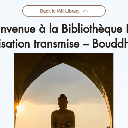
Back to IAK Library
envenue à la Bibliothèque 
lisation transmise – Boudd