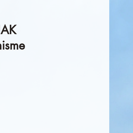
IAK
hisme