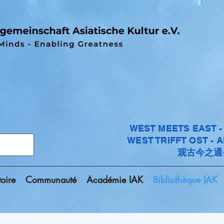
WEST MEETS EAST 
WEST TRIFFT OST - 
观古今之通
toire
Communauté
Académie IAK
Bibliothèque IAK