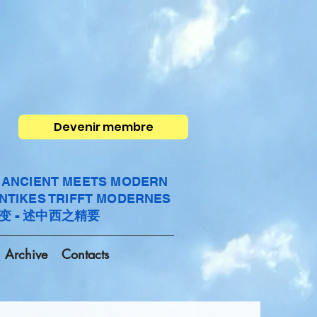
Devenir membre
- ANCIENT MEETS MODERN
ANTIKES TRIFFT MODERNES
变 - 述中西之精要
Archive
Contacts