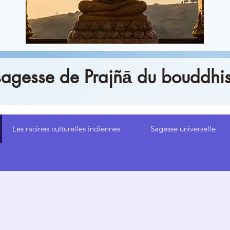
sagesse de Prajñā du bouddhi
Les racines culturelles indiennes
Sagesse universelle