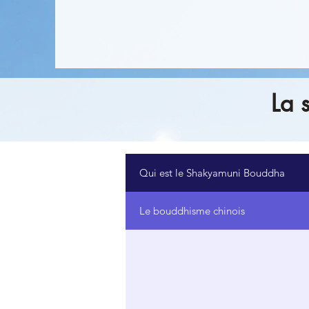
La 
Qui est le Shakyamuni Bouddha
Le bouddhisme chinois