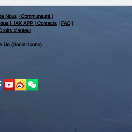
de Nous
|
Communauté
|
hèque
|
IAK APP
|
Contacts
|
FAQ
|
Droits d’auteur
w Us (Social Icons)