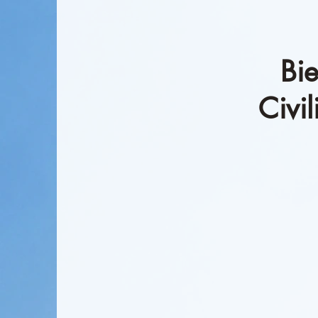
Bi
Civi