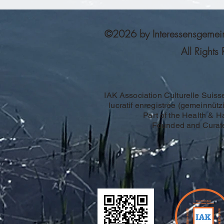
©2026 by Interessensgemeinsc
All Rights
IAK Association Culturelle Suiss
lucratif enregistrée (gemeinnützi
Part of the Health & 
Founded and Curat