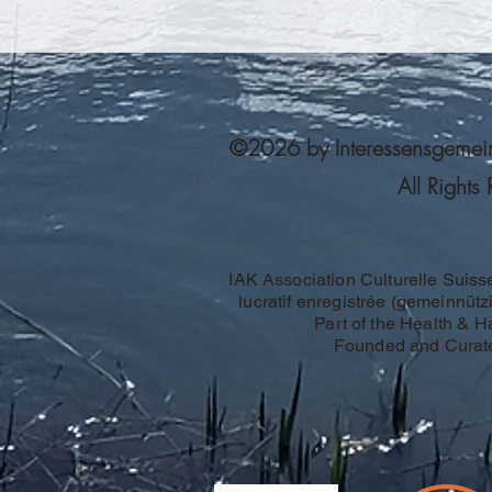
©2026 by Interessensgemeinsc
All Rights
IAK Association Culturelle Suiss
lucratif enregistrée (gemeinnützi
Part of the Health & 
Founded and Curat