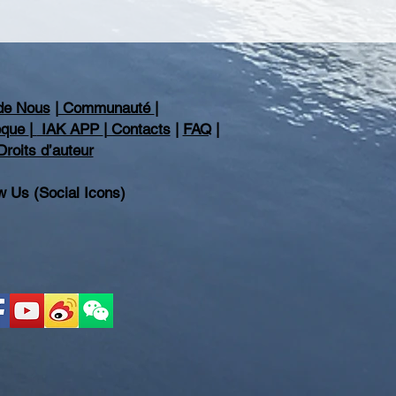
de Nous
|
Communauté
|
hèque
|
IAK APP
|
Contacts
|
FAQ
|
Droits d’auteur
w Us (Social Icons)