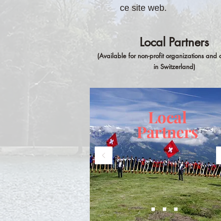
ce site web.
Local Partners
(Available for non-profit organizations and 
in Switzerland)
Local
Partners