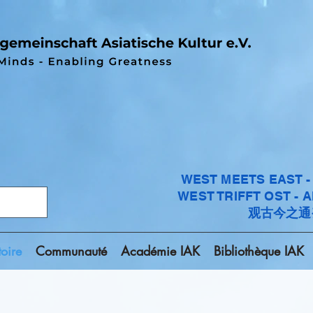
WEST MEETS EAST 
WEST TRIFFT OST - 
观古今之通
toire
Communauté
Académie IAK
Bibliothèque IAK