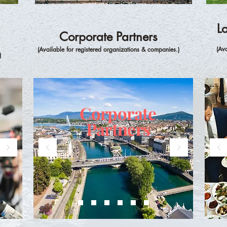
L
Corporate Partners
(Ava
(Availa
ble for
registered
organizations &
companies.)
)
Corporate
Partners