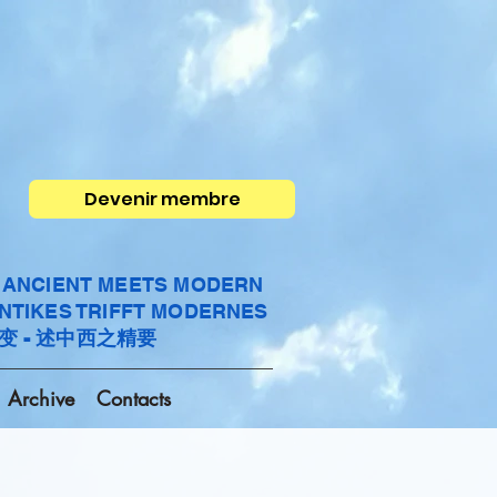
Devenir membre
- ANCIENT MEETS MODERN
ANTIKES TRIFFT MODERNES
变 - 述中西之精要
Archive
Contacts