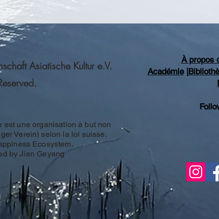
À propos 
haft Asiatische Kultur e.V.
Académie
|
Bibliot
 Reserved.
Follo
e est une organisation à but non
ger Verein) selon la loi suisse.
Happiness Ecosystem.
ed by Jian Geyang