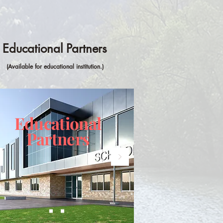
Educational Partners
(A
v
ailable fo
r educational institution.
)
Educational
Partners