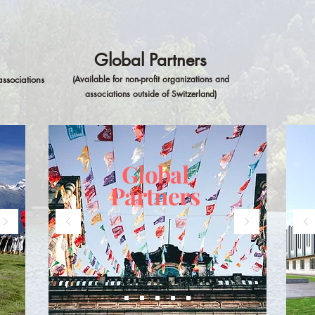
Global Partners
associations
(Available fo
r non-profit
or
ganizations and
associations outside of Switzerland)
Global
Partners