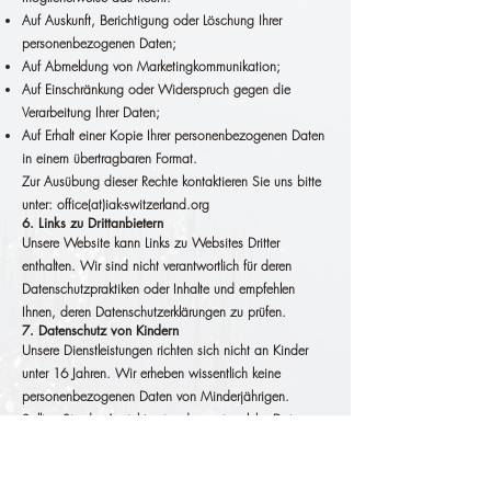
Auf Auskunft, Berichtigung oder Löschung Ihrer
personenbezogenen Daten;
Auf Abmeldung von Marketingkommunikation;
Auf Einschränkung oder Widerspruch gegen die
Verarbeitung Ihrer Daten;
Auf Erhalt einer Kopie Ihrer personenbezogenen Daten
in einem übertragbaren Format.
Zur Ausübung dieser Rechte kontaktieren Sie uns bitte
unter: office(at)iak-switzerland.org
6. Links zu Drittanbietern
Unsere Website kann Links zu Websites Dritter
enthalten. Wir sind nicht verantwortlich für deren
Datenschutzpraktiken oder Inhalte und empfehlen
Ihnen, deren Datenschutzerklärungen zu prüfen.
7. Datenschutz von Kindern
Unsere Dienstleistungen richten sich nicht an Kinder
unter 16 Jahren. Wir erheben wissentlich keine
personenbezogenen Daten von Minderjährigen.
Sollten Sie der Ansicht sein, dass wir solche Daten
erhoben haben, kontaktieren Sie uns bitte, damit wir
diese löschen können.
8. Änderungen dieser Datenschutzerklärung