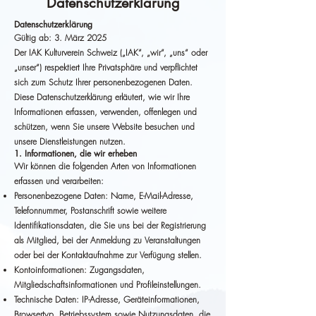
Datenschutzerklärung
Datenschutzerklärung
Gültig ab: 3. März 2025
Der IAK Kulturverein Schweiz („IAK“, „wir“, „uns“ oder
„unser“) respektiert Ihre Privatsphäre und verpflichtet
sich zum Schutz Ihrer personenbezogenen Daten.
Diese Datenschutzerklärung erläutert, wie wir Ihre
Informationen erfassen, verwenden, offenlegen und
schützen, wenn Sie unsere Website besuchen und
unsere Dienstleistungen nutzen.
1. Informationen, die wir erheben
Wir können die folgenden Arten von Informationen
erfassen und verarbeiten:
Personenbezogene Daten: Name, E-Mail-Adresse,
Telefonnummer, Postanschrift sowie weitere
Identifikationsdaten, die Sie uns bei der Registrierung
als Mitglied, bei der Anmeldung zu Veranstaltungen
oder bei der Kontaktaufnahme zur Verfügung stellen.
Kontoinformationen: Zugangsdaten,
Mitgliedschaftsinformationen und Profileinstellungen.
Technische Daten: IP-Adresse, Geräteinformationen,
Browsertyp, Betriebssystem sowie Nutzungsdaten, die