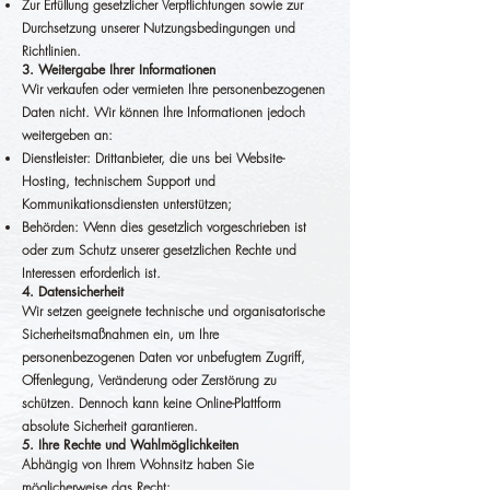
Zur Erfüllung gesetzlicher Verpflichtungen sowie zur
Durchsetzung unserer Nutzungsbedingungen und
Richtlinien.
3. Weitergabe Ihrer Informationen
Wir verkaufen oder vermieten Ihre personenbezogenen
Daten nicht. Wir können Ihre Informationen jedoch
weitergeben an:
Dienstleister: Drittanbieter, die uns bei Website-
Hosting, technischem Support und
Kommunikationsdiensten unterstützen;
Behörden: Wenn dies gesetzlich vorgeschrieben ist
oder zum Schutz unserer gesetzlichen Rechte und
Interessen erforderlich ist.
4. Datensicherheit
Wir setzen geeignete technische und organisatorische
Sicherheitsmaßnahmen ein, um Ihre
personenbezogenen Daten vor unbefugtem Zugriff,
Offenlegung, Veränderung oder Zerstörung zu
schützen. Dennoch kann keine Online-Plattform
absolute Sicherheit garantieren.
5. Ihre Rechte und Wahlmöglichkeiten
Abhängig von Ihrem Wohnsitz haben Sie
möglicherweise das Recht: