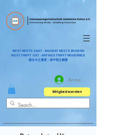
WEST MEETS EAST - ANCIENT MEETS MODERN
WEST TRIFFT OST - ANTIKES TRIFFT MODERNES
观古今之通变 - 述中西之精要
Anmelden
Mitglied werden