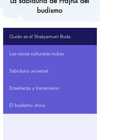
La sabiduría de Prajñā del
budismo
Quién es el Shakyamuni Buda
Las raíces culturales indias
Sabiduría universal
Enseñanza y transmisión
El budismo chino