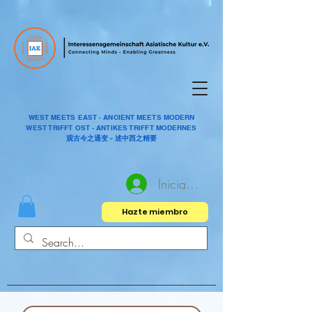
WEST MEETS EAST - ANCIENT MEETS MODERN
WEST TRIFFT OST - ANTIKES TRIFFT MODERNES
观古今之通变 - 述中西之精要
Iniciar sesión
Hazte miembro