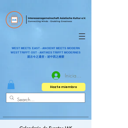
WEST MEETS EAST - ANCIENT MEETS MODERN
WEST TRIFFT OST - ANTIKES TRIFFT MODERNES
观古今之通变 - 述中西之精要
Iniciar sesión
Hazte miembro