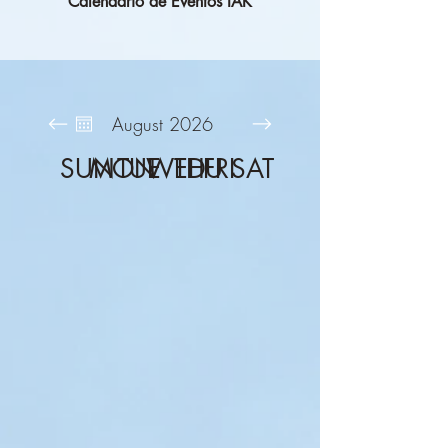
Calendario de Eventos IAK
August 2026
SUN
MON
TUE
WED
THU
FRI
SAT