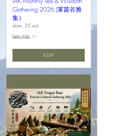
IAK Monthly Tea & Wisdom
Gathering 2026 (莱茵谷雅
集）
dom, 25 oct
Leer más
RSVP