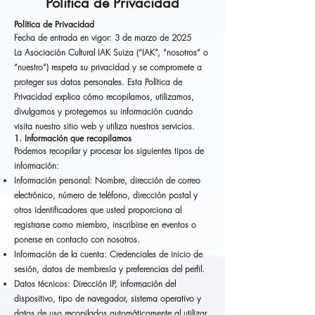
Política de Privacidad
Política de Privacidad
Fecha de entrada en vigor: 3 de marzo de 2025
La Asociación Cultural IAK Suiza (“IAK”, “nosotros” o
“nuestro”) respeta su privacidad y se compromete a
proteger sus datos personales. Esta Política de
Privacidad explica cómo recopilamos, utilizamos,
divulgamos y protegemos su información cuando
visita nuestro sitio web y utiliza nuestros servicios.
1. Información que recopilamos
Podemos recopilar y procesar los siguientes tipos de
información:
Información personal: Nombre, dirección de correo
electrónico, número de teléfono, dirección postal y
otros identificadores que usted proporciona al
registrarse como miembro, inscribirse en eventos o
ponerse en contacto con nosotros.
Información de la cuenta: Credenciales de inicio de
sesión, datos de membresía y preferencias del perfil.
Datos técnicos: Dirección IP, información del
dispositivo, tipo de navegador, sistema operativo y
datos de uso recopilados automáticamente al utilizar