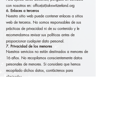
con nosotros en: office(at)iak-switzerland.org
6. Enlaces a terceros
Nuestro sitio web puede contener enlaces a sitios
web de terceros. No somos responsables de sus
prácticas de privacidad ni de su contenido y le
recomendamos revisar sus políticas antes de
proporcionar cualquier dato personal.
7. Privacidad de los menores
Nuestros servicios no están destinados a menores de
16 años. No recopilamos conscientemente datos
personales de menores. Si considera que hemos
recopilado dichos datos, contáctenos para
eliminarlos.
8. Cambios en esta política
Podemos actualizar esta Política de Privacidad
periódicamente. Cualquier cambio se publicará en
esta página con una fecha de entrada en vigor
actualizada.
9. Contacto
IAK Culture Association Switzerland
Fläscherstrasse 9
CH-7310 Bad Ragaz, Suiza