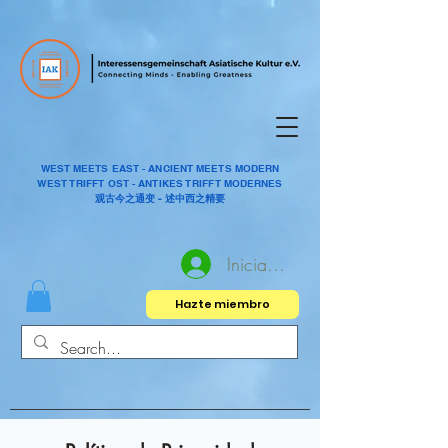
WEST MEETS EAST - ANCIENT MEETS MODERN
WEST TRIFFT OST - ANTIKES TRIFFT MODERNES
观古今之通变 - 述中西之精要
Iniciar sesión
Hazte miembro