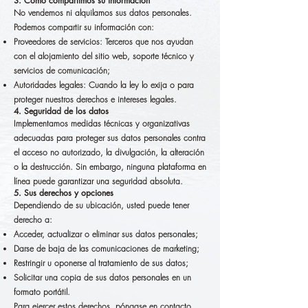
3. Cómo compartimos su información
No vendemos ni alquilamos sus datos personales.
Podemos compartir su información con:
Proveedores de servicios: Terceros que nos ayudan
con el alojamiento del sitio web, soporte técnico y
servicios de comunicación;
Autoridades legales: Cuando la ley lo exija o para
proteger nuestros derechos e intereses legales.
4. Seguridad de los datos
Implementamos medidas técnicas y organizativas
adecuadas para proteger sus datos personales contra
el acceso no autorizado, la divulgación, la alteración
o la destrucción. Sin embargo, ninguna plataforma en
línea puede garantizar una seguridad absoluta.
5. Sus derechos y opciones
Dependiendo de su ubicación, usted puede tener
derecho a:
Acceder, actualizar o eliminar sus datos personales;
Darse de baja de las comunicaciones de marketing;
Restringir u oponerse al tratamiento de sus datos;
Solicitar una copia de sus datos personales en un
formato portátil.
Para ejercer estos derechos, póngase en contacto